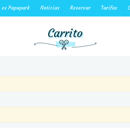
 es Papupark
Noticias
Reservar
Tarifas
C
Carrito